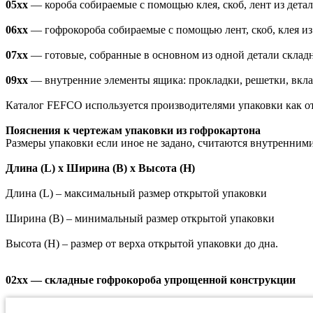
05xx
— короба собираемые с помощью клея, скоб, лент из детал
06xx
— гофрокороба собираемые с помощью лент, скоб, клея из
07xx
— готовые, собранные в основном из одной детали склад
09xx
— внутренние элементы ящика: прокладки, решетки, вклад
Каталог FEFCO используется производителями упаковки как от
Пояснения к чертежам упаковки из гофрокартона
Размеры упаковки если иное не задано, считаются внутренни
Длина (L) x Ширина (B) x Высота (H)
Длина (L) – максимальный размер открытой упаковки
Ширина (B) – минимальный размер открытой упаковки
Высота (H) – размер от верха открытой упаковки до дна.
02xx — складные гофрокороба упрощенной конструкции