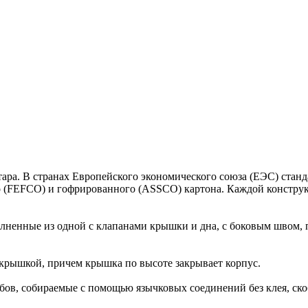
тара. В странах Европейского экономического союза (ЕЭС) стан
го (FEFCO) и гофрированного (ASSCO) картона. Каждой конст
енные из одной с клапанами крышки и дна, с боковым швом, п
крышкой, причем крышка по высоте закрывает корпус.
в, собираемые с помощью язычковых соединений без клея, скоб