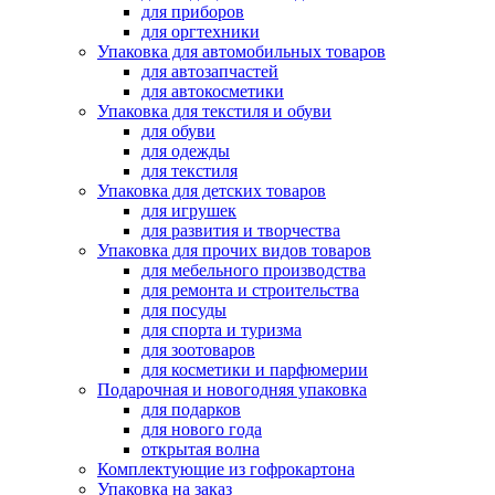
для приборов
для оргтехники
Упаковка для автомобильных товаров
для автозапчастей
для автокосметики
Упаковка для текстиля и обуви
для обуви
для одежды
для текстиля
Упаковка для детских товаров
для игрушек
для развития и творчества
Упаковка для прочих видов товаров
для мебельного производства
для ремонта и строительства
для посуды
для спорта и туризма
для зоотоваров
для косметики и парфюмерии
Подарочная и новогодняя упаковка
для подарков
для нового года
открытая волна
Комплектующие из гофрокартона
Упаковка на заказ