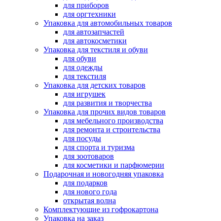
для приборов
для оргтехники
Упаковка для автомобильных товаров
для автозапчастей
для автокосметики
Упаковка для текстиля и обуви
для обуви
для одежды
для текстиля
Упаковка для детских товаров
для игрушек
для развития и творчества
Упаковка для прочих видов товаров
для мебельного производства
для ремонта и строительства
для посуды
для спорта и туризма
для зоотоваров
для косметики и парфюмерии
Подарочная и новогодняя упаковка
для подарков
для нового года
открытая волна
Комплектующие из гофрокартона
Упаковка на заказ